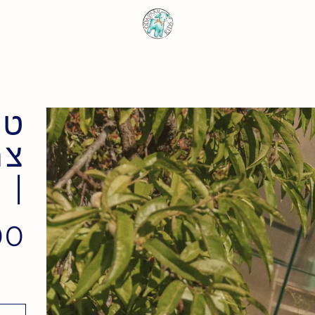
טו
צר
| 4-6 שנים
0 ₪