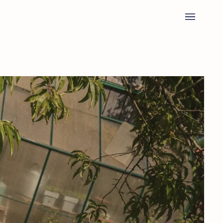
Ski
t
conten