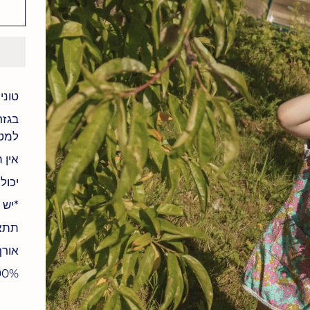
טוניק
בגזר
למט
אין ת
יכולה
*יש 
תתאי
אורך 
100% כו