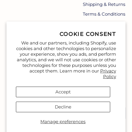
Shipping & Returns
Terms & Conditions
Contact
COOKIE CONSENT
We and our partners, including Shopify, use
cookies and other technologies to personalize
your experience, show you ads, and perform
analytics, and we will not use cookies or other
technologies for these purposes unless you
accept them. Learn more in our
Privacy
Policy
Accept
שָׂפָה
Decline
עברית
Manage preferences
ODA-PAAM.COM
2026
©