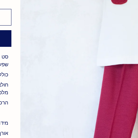
סט מ
שפעל
כולל
חולצ
מלפנ
הרכב הבד %
מידה מ
אורך 