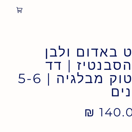
Cart
(0)
 באדום ולבן
סבנטיז | דד
סטוק מבלגיה | 5-6
ים
140.00