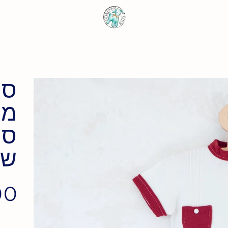
סט
מה
שנ
 ₪