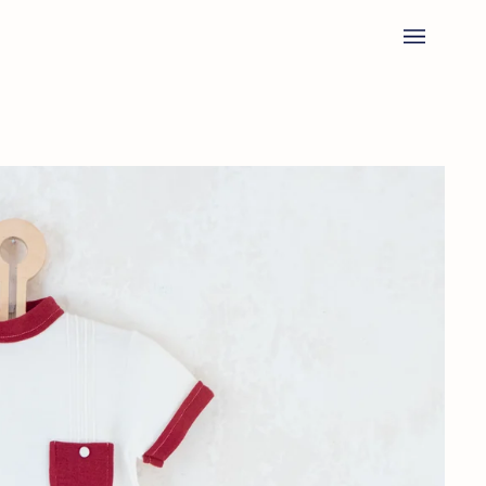
Ski
t
conten