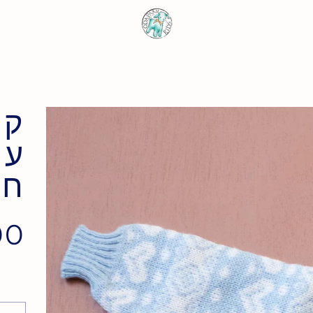
קר
חו
 ₪