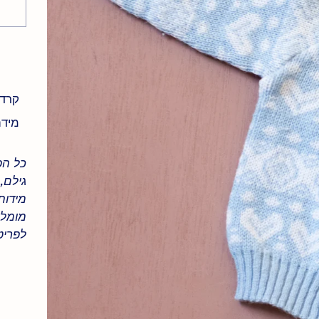
קרדי
מידה מש
כל הפ
גילם,
מידות 
מומלץ
לפריט