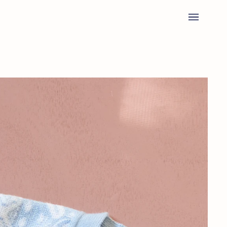
Ski
t
conten